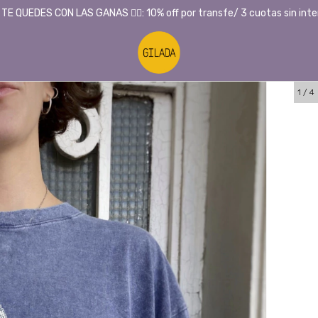
 TE QUEDES CON LAS GANAS ❤️‍🔥: 10% off por transfe/ 3 cuotas sin inte
1
/
4