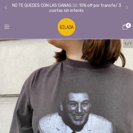
Tie
L/
NO TE QUEDES CON LAS GANAS ❤️‍🔥: 10% off por transfe/ 3
cuotas sin interés
0
1
/
7