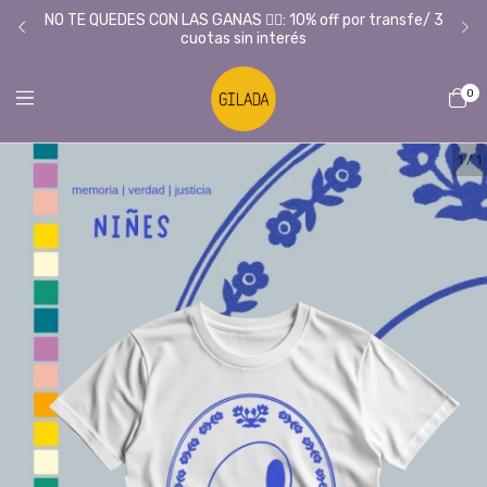
Tie
L/
NO TE QUEDES CON LAS GANAS ❤️‍🔥: 10% off por transfe/ 3
cuotas sin interés
0
1
/
1