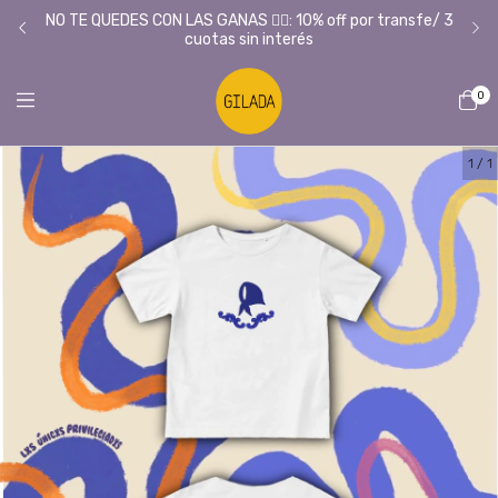
Tie
L/
NO TE QUEDES CON LAS GANAS ❤️‍🔥: 10% off por transfe/ 3
cuotas sin interés
0
1
/
1