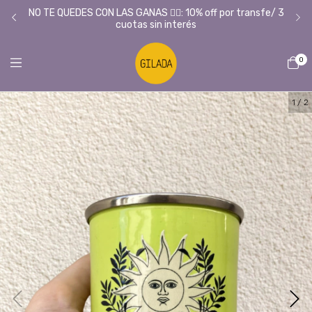
Tie
L/
NO TE QUEDES CON LAS GANAS ❤️‍🔥: 10% off por transfe/ 3
cuotas sin interés
0
1
/
2