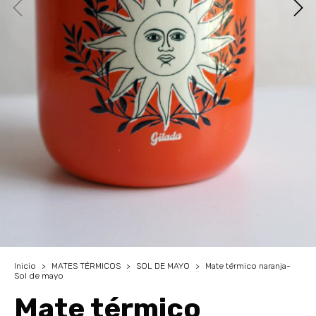
Inicio
>
MATES TÉRMICOS
>
SOL DE MAYO
>
Mate térmico naranja-
Sol de mayo
Mate térmico