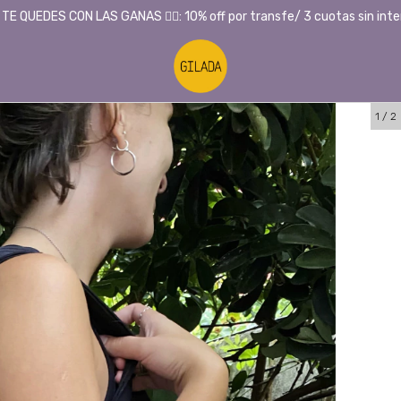
 TE QUEDES CON LAS GANAS ❤️‍🔥: 10% off por transfe/ 3 cuotas sin inte
1
/
2