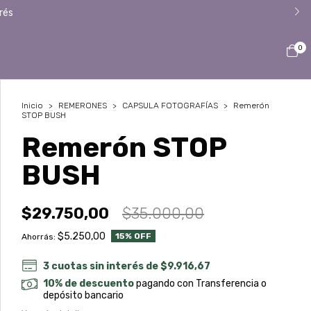
rés
0
Inicio
>
REMERONES
>
CAPSULA FOTOGRAFÍAS
>
Remerón
STOP BUSH
Remerón STOP
BUSH
$29.750,00
$35.000,00
$5.250,00
15
% OFF
Ahorrás:
3
cuotas sin interés de
$9.916,67
10% de descuento
pagando con Transferencia o
depósito bancario