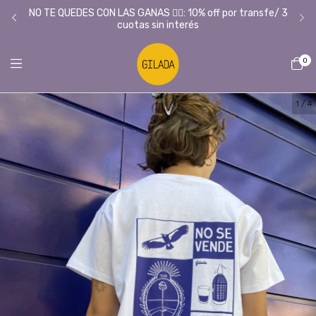
Tie
L/
NO TE QUEDES CON LAS GANAS ❤️‍🔥: 10% off por transfe/ 3
cuotas sin interés
0
1
/
4